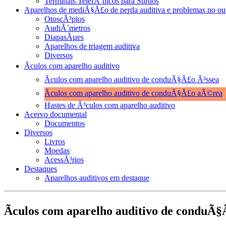
Terminais TelefÃ´nicos para Surdos
Aparelhos de mediÃ§Ã£o de perda auditiva e problemas no ou
OtoscÃ³pios
AudiÃ´metros
DiapasÃµes
Aparelhos de triagem auditiva
Diversos
Ãculos com aparelho auditivo
Ãculos com aparelho auditivo de conduÃ§Ã£o Ã³ssea
Ãculos com aparelho auditivo de conduÃ§Ã£o aÃ©rea
Hastes de Ã³culos com aparelho auditivo
Acervo documental
Documentos
Diversos
Livros
Moedas
AcessÃ³rios
Destaques
Aparelhos auditivos em destaque
Ãculos com aparelho auditivo de conduÃ§