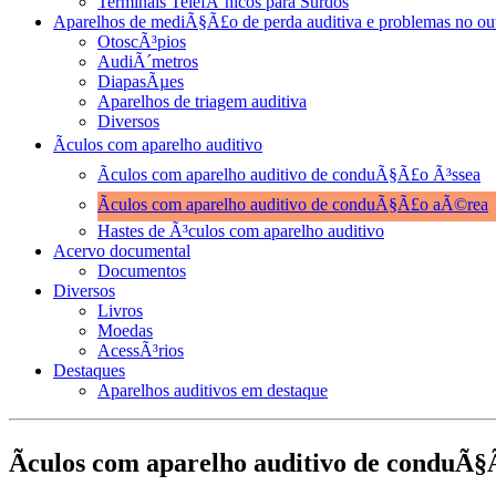
Terminais TelefÃ´nicos para Surdos
Aparelhos de mediÃ§Ã£o de perda auditiva e problemas no ou
OtoscÃ³pios
AudiÃ´metros
DiapasÃµes
Aparelhos de triagem auditiva
Diversos
Ãculos com aparelho auditivo
Ãculos com aparelho auditivo de conduÃ§Ã£o Ã³ssea
Ãculos com aparelho auditivo de conduÃ§Ã£o aÃ©rea
Hastes de Ã³culos com aparelho auditivo
Acervo documental
Documentos
Diversos
Livros
Moedas
AcessÃ³rios
Destaques
Aparelhos auditivos em destaque
Ãculos com aparelho auditivo de conduÃ