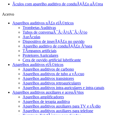
Ãculos com aparelho auditivo de conduÃ§Ã£o aÃ©rea
Acervo
Aparelhos auditivos nÃ£o elÃ©tricos
Trombetas Auditivas
Tubos de conversaÃ¯Â¿Â½Ã¯Â¿Â½o
AurÃ­culas
Dispositivo de inserÃ§Ã£o no ouvido
Aparelho auditivo de conduÃ§Ã£o Ã³ssea
TÃ­mpanos artificiais
Protetores Auriculares
Cera de ouvido artificial lubrificante
Aparelhos auditivos elÃ©tricos
Aparelhos auditivos de carbono
Aparelhos auditivos de tubo a vÃ¡cuo
Aparelhos auditivos transistores
Aparelhos auditivos retroauriculares
Aparelhos auditivos intra-auriculares e intra-canais
Aparelhos auditivos auxiliares e acessÃ³rios
Aparelhos amplificadores
Aparelhos de terapia auditiva
Aparelhos auditivos auxiliares para TV e rÃ¡dio
Aparelhos auditivos auxiliares para telefone