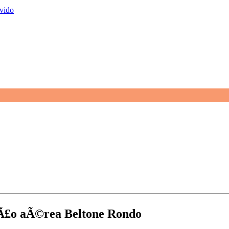
vido
§Ã£o aÃ©rea Beltone Rondo