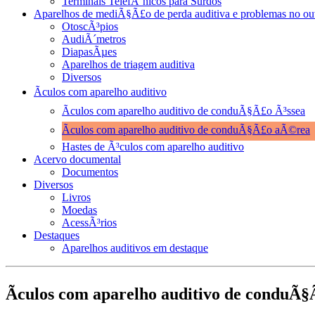
Terminais TelefÃ´nicos para Surdos
Aparelhos de mediÃ§Ã£o de perda auditiva e problemas no ou
OtoscÃ³pios
AudiÃ´metros
DiapasÃµes
Aparelhos de triagem auditiva
Diversos
Ãculos com aparelho auditivo
Ãculos com aparelho auditivo de conduÃ§Ã£o Ã³ssea
Ãculos com aparelho auditivo de conduÃ§Ã£o aÃ©rea
Hastes de Ã³culos com aparelho auditivo
Acervo documental
Documentos
Diversos
Livros
Moedas
AcessÃ³rios
Destaques
Aparelhos auditivos em destaque
Ãculos com aparelho auditivo de conduÃ