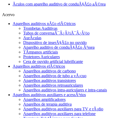
Ãculos com aparelho auditivo de conduÃ§Ã£o aÃ©rea
Acervo
Aparelhos auditivos nÃ£o elÃ©tricos
Trombetas Auditivas
Tubos de conversaÃ¯Â¿Â½Ã¯Â¿Â½o
AurÃ­culas
Dispositivo de inserÃ§Ã£o no ouvido
Aparelho auditivo de conduÃ§Ã£o Ã³ssea
TÃ­mpanos artificiais
Protetores Auriculares
Cera de ouvido artificial lubrificante
Aparelhos auditivos elÃ©tricos
Aparelhos auditivos de carbono
Aparelhos auditivos de tubo a vÃ¡cuo
Aparelhos auditivos transistores
Aparelhos auditivos retroauriculares
Aparelhos auditivos intra-auriculares e intra-canais
Aparelhos auditivos auxiliares e acessÃ³rios
Aparelhos amplificadores
Aparelhos de terapia auditiva
Aparelhos auditivos auxiliares para TV e rÃ¡dio
Aparelhos auditivos auxiliares para telefone