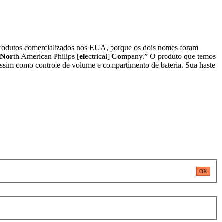
 produtos comercializados nos EUA, porque os dois nomes foram
Nor
th American Philips [
el
ectrical]
Co
mpany.” O produto que temos
 assim como controle de volume e compartimento de bateria. Sua haste
OK