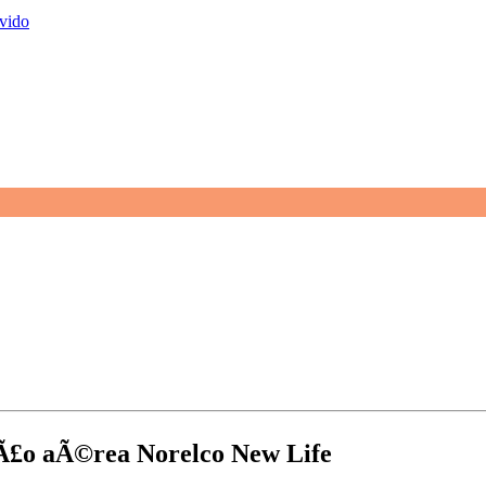
vido
§Ã£o aÃ©rea Norelco New Life