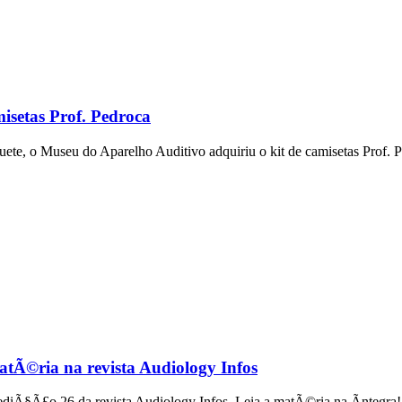
isetas Prof. Pedroca
e, o Museu do Aparelho Auditivo adquiriu o kit de camisetas Prof. P
tÃ©ria na revista Audiology Infos
iÃ§Ã£o 26 da revista Audiology Infos. Leia a matÃ©ria na Ã­ntegra!