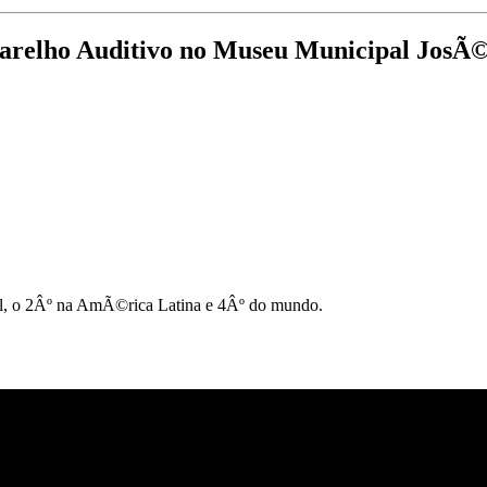
relho Auditivo no Museu Municipal JosÃ©
l, o 2Âº na AmÃ©rica Latina e 4Âº do mundo.