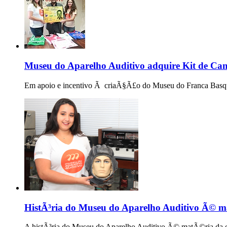
Museu do Aparelho Auditivo adquire Kit de Cam
Em apoio e incentivo Ã criaÃ§Ã£o do Museu do Franca Basquet
HistÃ³ria do Museu do Aparelho Auditivo Ã© ma
A histÃ³ria do Museu do Aparelho Auditivo Ã© matÃ©ria da ed